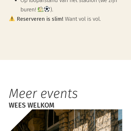
Op loopafstand van het stadion (we zijn
buren!
).
Reserveren is slim!
Want vol is vol.
Meer events
WEES WELKOM